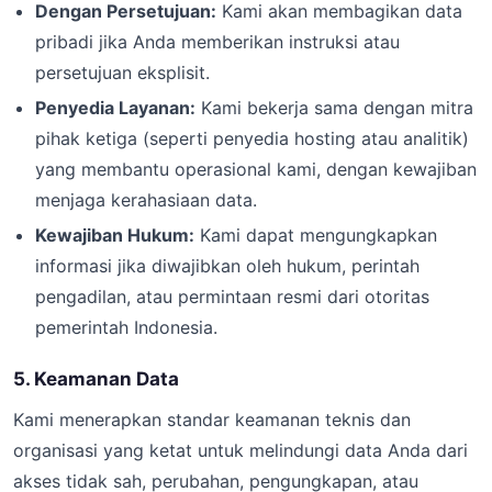
Dengan Persetujuan:
Kami akan membagikan data
pribadi jika Anda memberikan instruksi atau
persetujuan eksplisit.
Penyedia Layanan:
Kami bekerja sama dengan mitra
pihak ketiga (seperti penyedia hosting atau analitik)
yang membantu operasional kami, dengan kewajiban
menjaga kerahasiaan data.
Kewajiban Hukum:
Kami dapat mengungkapkan
informasi jika diwajibkan oleh hukum, perintah
pengadilan, atau permintaan resmi dari otoritas
pemerintah Indonesia.
5. Keamanan Data
Kami menerapkan standar keamanan teknis dan
organisasi yang ketat untuk melindungi data Anda dari
akses tidak sah, perubahan, pengungkapan, atau