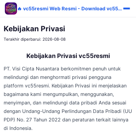
🔥 vc55resmi Web Resmi - Download vc55resmi Akun Aman
Kebijakan Privasi
Terakhir diperbarui: 2026-08-08
Kebijakan Privasi vc55resmi
PT. Visi Cipta Nusantara berkomitmen penuh untuk
melindungi dan menghormati privasi pengguna
platform vc55resmi. Kebijakan Privasi ini menjelaskan
bagaimana kami mengumpulkan, menggunakan,
menyimpan, dan melindungi data pribadi Anda sesuai
dengan Undang-Undang Perlindungan Data Pribadi (UU
PDP) No. 27 Tahun 2022 dan peraturan terkait lainnya
di Indonesia.