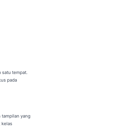
 satu tempat.
kus pada
 tampilan yang
 kelas