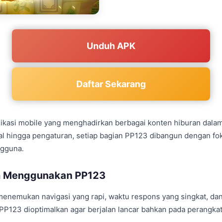
Unduh APK
Daftar Sekarang
ikasi mobile yang menghadirkan berbagai konten hiburan dalam
al hingga pengaturan, setiap bagian PP123 dibangun dengan fo
gguna.
 Menggunakan PP123
enemukan navigasi yang rapi, waktu respons yang singkat, dan
PP123 dioptimalkan agar berjalan lancar bahkan pada perangkat